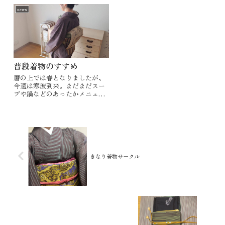
たりで、なんと❣️10日近く着物
り着物サロンまだまだ参加受け
news
を着ていませんでした。そうこ
付けています。「着物に興味あ
うするうちに5月は終わり、衣替
るけど一歩目が踏み出せない」
え。衣替えする時、長着一枚一
「着物でお出かけしたい」か
枚出して「...
た...
普段着物のすすめ
暦の上では春となりましたが、
今週は寒波到来。まだまだスー
プや鍋などのあったかメニュー
が恋しいです。昨日は高崎で雪
がちらちらと。「春は名のみ」
ですね。きなり着付け教室で
は、「着物を着るハードルを下
げたい」「自分で着物を着たい
気持ちを応援したい...
きなり着物サークル