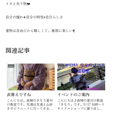
イカと光り物❤️
自分の憧れ➕自分の特性🟰自分らしさ
着物は自由だから難しくて、無限に楽しい❣️
関連記事
news
news
衣替えですね
イベントのご案内
こんにちは。高崎のきなり着付
こんにちは♪高崎の着付け教室
け教室です。先週は友達と山歩
「きなり」です。5/17 14時〜リ
きやピクニックに行ってきまし
サイクルショップに掘り出し物
た。それと、私用でスーツを着
を探しにいこう5/24 14時〜きな