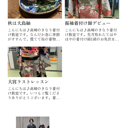
秋は大島紬
振袖着付け師デビュー
こんにちは♪高崎のきなり着付
こんにちは♪高崎のきなり着付
け教室です。なんだか急に季節
け教室です。先月取れたてほや
がすすんで、慌てて袷の着物を
ほやの着付け師1級のお免状を引
出してきました。それというの
っ提げて、1/11熊谷の成人式に
も日本の気候の変化と着物のル
関わらせて頂くことが決まりま
news
ールがズレてきていると感じて
した‼️まだまだ駆け出しで不安だ
おります。年間300日着物を着
らけですが、お声かけくださっ
ている身としては、単の季節を
た渋川の先生とのご縁を大切
もっともっと伸...
に、謙虚...
大宮ラストレッスン
こんにちは♪高崎のきなり着付
け教室です。いつもご覧くださ
りありがとうございます。着付
け教室を立ち上げた当初、自装
（自分で着る）のレッスンだけ
を考えていました。自分で着る
より人に着せる方が難しいです
し、経験もほとんどなかったか
らです。しかし「...