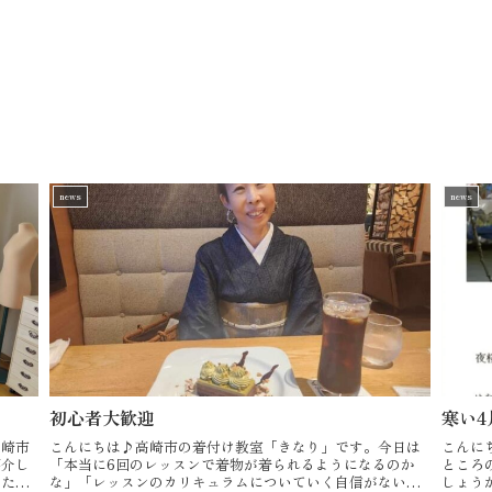
news
news
初心者大歓迎
寒い4
高崎市
こんにちは♪高崎市の着付け教室「きなり」です。今日は
こんに
紹介し
「本当に6回のレッスンで着物が着られるようになるのか
ところ
した着
な」「レッスンのカリキュラムについていく自信がない」
しょう