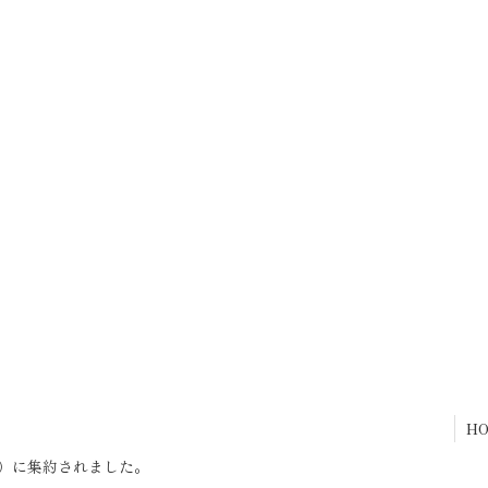
ら幅の
という初心者さんにぴったりなコースを紹介させていただ
着物で
きます。着物のたたみ方、半衿の付...
地の下見
H
）に集約されました。