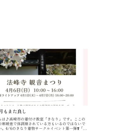
月もまた良し
ちは♪高崎市の着付け教室「きなり」です。ここの
の寒暖差で体調崩されている方もいるのではないで
か。4/6のきなり着物サークルイベント第一弾❣️「お